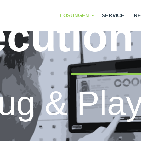
cution
LÖSUNGEN
SERVICE
R
lug & Pla