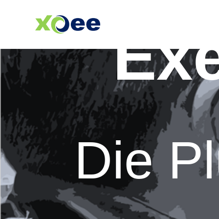
Exe
Die P