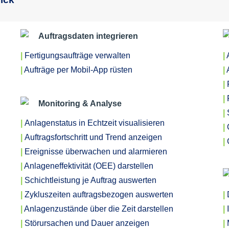
Auftragsdaten integrieren
|
Fertigungsaufträge verwalten
|
A
|
Aufträge per Mobil-App rüsten
|
A
|
F
|
F
Monitoring & Analyse
|
S
|
Anlagenstatus in Echtzeit visualisieren
|
|
Auftragsfortschritt und Trend anzeigen
|
|
Ereignisse überwachen und alarmieren
|
Anlageneffektivität (OEE) darstellen
|
Schichtleistung je Auftrag auswerten
|
Zykluszeiten auftragsbezogen auswerten
|
|
Anlagenzustände über die Zeit darstellen
|
|
Störursachen und Dauer anzeigen
|