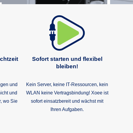
tus- und
ttsüberwa
chtzeit
Sofort starten und flexibel
bleiben!
ngen und
Kein Server, keine IT-Ressourcen, kein
icht und
WLAN keine Vertragsbindung! Xoee ist
, wo Sie
sofort einsatzbereit und wächst mit
Ihren Aufgaben.