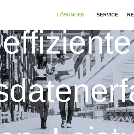
LÖSUNGEN
SERVICE
R
effiziente
sdatenerf