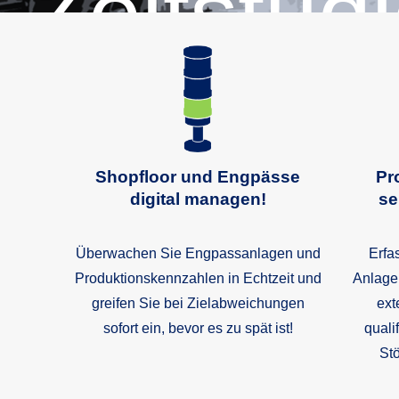
Zeitstud
Shopfloor und Engpässe
Pr
digital managen!
se
Überwachen Sie Engpassanlagen und
Erfa
Shopfl
Produktionskennzahlen in Echtzeit und
Anlage
greifen Sie bei Zielabweichungen
ext
sofort ein, bevor es zu spät ist!
quali
Stö