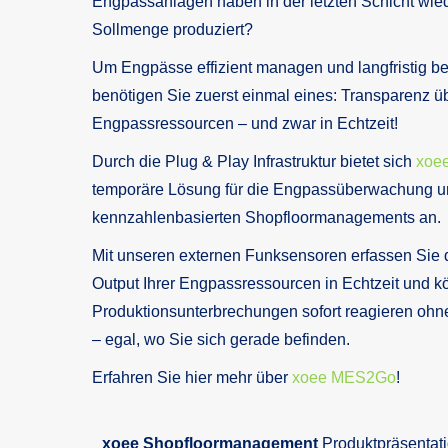
Engpassanlagen haben in der letzten Schicht wied
Sollmenge produziert?
Um Engpässe effizient managen und langfristig be
benötigen Sie zuerst einmal eines: Transparenz ü
Engpassressourcen – und zwar in Echtzeit!
Durch die Plug & Play Infrastruktur bietet sich
xoe
temporäre Lösung für die Engpassüberwachung u
kennzahlenbasierten Shopfloormanagements an.
Mit unseren externen Funksensoren erfassen Sie 
Output Ihrer Engpassressourcen in Echtzeit und k
Produktionsunterbrechungen sofort reagieren ohne 
– egal, wo Sie sich gerade befinden.
Erfahren Sie hier mehr über
xoee MES2Go
!
xoee Shopfloormanagement
Produktpräsentat