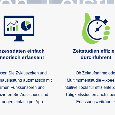
ien, Leist
und
ozessdaten einfach
Zeitstudien effizie
nsorisch erfassen!
durchführen!
ssen Sie Zykluszeiten und
Ob Zeitaufnahme ode
oormana
nauslastung automatisch mit
Multimomentstudie – xoee 
ernen Funksensoren und
intuitive Tools für effiziente 
fizieren Sie Ausschuss und
Tätigkeitsstudien auch übe
rungen einfach per App.
Erfassungszeiträume