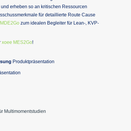
 und erheben so an kritischen Ressourcen
sschussmerkmale für detaillierte Route Cause
 MDE2Go
zum idealen Begleiter für Lean-, KVP-
r
xoee MES2Go
!
ssung
Produktpräsentation
äsentation