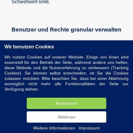
Schwellwert sinkt.
Benutzer und Rechte granular verwalten
Xoee bietet Ihnen ein vollkommen flexibles
Wir benutzen Cookies
Rechtemanagement. So können Sie für jede Ansicht
Wir nutzen Cookies auf unserer Website. Einige von ihnen sind
und jegliche Tabelle individuell entscheiden, welche
essenziell für den Betrieb der Seite, während andere uns helfen,
diese Website und die Nutzererfahrung zu verbessern (Tracking
Kriterien und Spalten die Mitglieder einer
Cookies). Sie können selbst entscheiden, ob Sie die Cookies
Benutzerrolle sehen und bearbeiten dürfen. Auch
zulassen möchten. Bitte beachten Sie, dass bei einer Ablehnung
womöglich nicht mehr alle Funktionalitäten der Seite zur
Funktionen lassen sich in Abhängigkeit der
Verfügung stehen.
Benutzerrolle freischalten oder ausblenden.
Akzeptieren
Für den schnellen Einstieg sind Standardrollen wie
Administrator, Staplerfahrer und Manager
Ablehnen
vordefiniert. Diese können je nach Bedarf
Weitere Informationen
|
Impressum
angepasst und um weitere Rollen ergänzt werden.