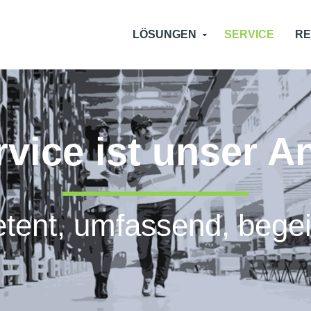
LÖSUNGEN
SERVICE
R
rvice ist unser 
tent, umfassend, begei